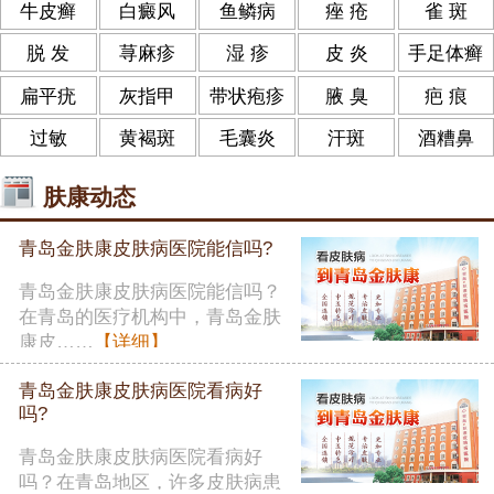
牛皮癣
白癜风
鱼鳞病
痤 疮
雀 斑
脱 发
荨麻疹
湿 疹
皮 炎
手足体癣
扁平疣
灰指甲
带状疱疹
腋 臭
疤 痕
过敏
黄褐斑
毛囊炎
汗斑
酒糟鼻
肤康动态
青岛金肤康皮肤病医院能信吗?
青岛金肤康皮肤病医院能信吗？
在青岛的医疗机构中，青岛金肤
康皮……
【详细】
青岛金肤康皮肤病医院看病好
吗?
青岛金肤康皮肤病医院看病好
吗？在青岛地区，许多皮肤病患