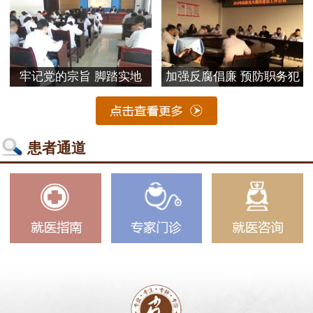
牢记党的宗旨 脚踏实地
加强反腐倡廉 预防职务犯
患者通道