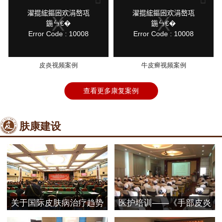
a
a
modal
modal
鍏
鍏
濯掍綋鏂囦欢涓嶅瓨
濯掍綋鏂囦欢涓嶅瓨
window.
window.
抽
抽
鍦ㄣ€�
鍦ㄣ€�
棴
棴
Error Code : 10008
Error Code : 10008
寮
寮
圭
圭
獥
獥
皮炎视频案例
牛皮癣视频案例
查看更多康复案例
肤康建设
关于国际皮肤病治疗趋势
医护培训——《手部皮炎
探
的