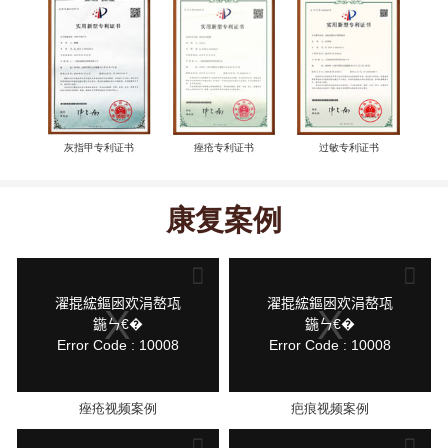
灰指甲专利证书
痤疮专利证书
过敏专利证书
康复案例
This
This
is
is
a
a
modal
modal
鍏
鍏
濯掍綋鏂囦欢涓嶅瓨
濯掍綋鏂囦欢涓嶅瓨
window.
window.
抽
抽
鍦ㄣ€�
鍦ㄣ€�
棴
棴
Error Code : 10008
Error Code : 10008
寮
寮
圭
圭
獥
獥
痤疮视频案例
疤痕视频案例
This
This
is
is