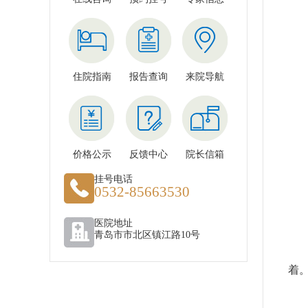
1
根
住院指南
报告查询
来院导航
2
平
3
价格公示
反馈中心
院长信箱
挂号电话
人
0532-85663530
0
医院地址
青岛市市北区镇江路10号
扁
着
在