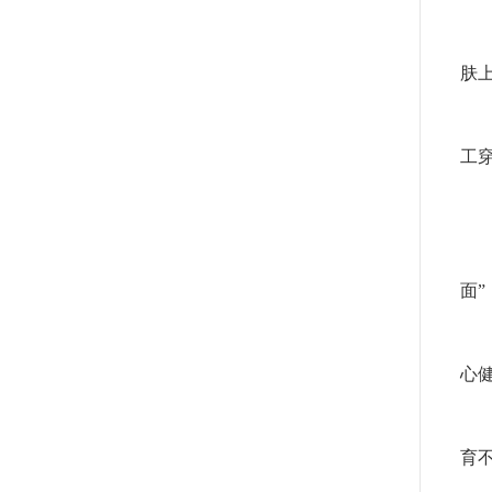
当
肤
扁
工
0
妨
面
导
心
病
育