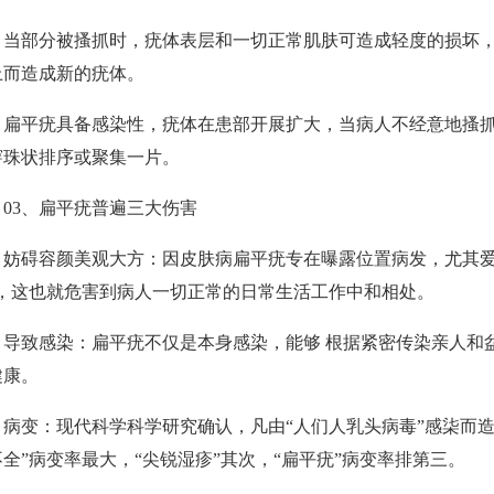
部分被搔抓时，疣体表层和一切正常肌肤可造成轻度的损坏，
上而造成新的疣体。
平疣具备感染性，疣体在患部开展扩大，当病人不经意地搔抓
穿珠状排序或聚集一片。
3、扁平疣普遍三大伤害
碍容颜美观大方：因皮肤病扁平疣专在曝露位置病发，尤其爱
”，这也就危害到病人一切正常的日常生活工作中和相处。
致感染：扁平疣不仅是本身感染，能够 根据紧密传染亲人和盆
健康。
变：现代科学科学研究确认，凡由“人们人乳头病毒”感柒而造成
不全”病变率最大，“尖锐湿疹”其次，“扁平疣”病变率排第三。