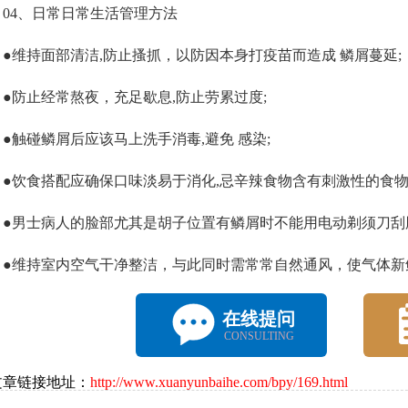
4、日常日常生活管理方法
维持面部清洁,防止搔抓，以防因本身打疫苗而造成 鳞屑蔓延;
防止经常熬夜，充足歇息,防止劳累过度;
触碰鳞屑后应该马上洗手消毒,避免 感染;
饮食搭配应确保口味淡易于消化,忌辛辣食物含有刺激性的食物、
男士病人的脸部尤其是胡子位置有鳞屑时不能用电动剃须刀刮脸
维持室内空气干净整洁，与此同时需常常自然通风，使气体新
在线提问
CONSULTING
文章链接地址：
http://www.xuanyunbaihe.com/bpy/169.html