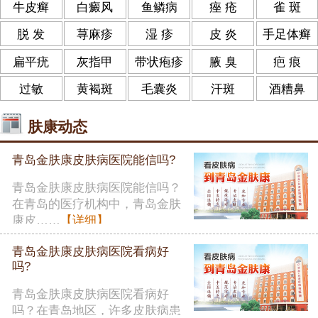
牛皮癣
白癜风
鱼鳞病
痤 疮
雀 斑
脱 发
荨麻疹
湿 疹
皮 炎
手足体癣
扁平疣
灰指甲
带状疱疹
腋 臭
疤 痕
过敏
黄褐斑
毛囊炎
汗斑
酒糟鼻
肤康动态
青岛金肤康皮肤病医院能信吗?
青岛金肤康皮肤病医院能信吗？
在青岛的医疗机构中，青岛金肤
康皮……
【详细】
青岛金肤康皮肤病医院看病好
吗?
青岛金肤康皮肤病医院看病好
吗？在青岛地区，许多皮肤病患