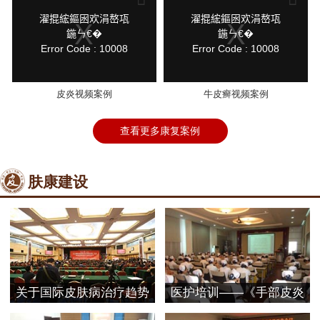
a
a
modal
modal
鍏
鍏
濯掍綋鏂囦欢涓嶅瓨
濯掍綋鏂囦欢涓嶅瓨
window.
window.
抽
抽
鍦ㄣ€�
鍦ㄣ€�
棴
棴
Error Code : 10008
Error Code : 10008
寮
寮
圭
圭
獥
獥
皮炎视频案例
牛皮癣视频案例
查看更多康复案例
肤康建设
关于国际皮肤病治疗趋势
医护培训——《手部皮炎
探
的