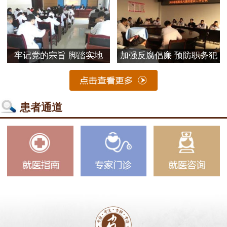
牢记党的宗旨 脚踏实地
加强反腐倡廉 预防职务犯
患者通道