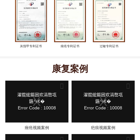
灰指甲专利证书
痤疮专利证书
过敏专利证书
康复案例
This
This
is
is
a
a
modal
modal
鍏
鍏
濯掍綋鏂囦欢涓嶅瓨
濯掍綋鏂囦欢涓嶅瓨
window.
window.
抽
抽
鍦ㄣ€�
鍦ㄣ€�
棴
棴
Error Code : 10008
Error Code : 10008
寮
寮
圭
圭
獥
獥
痤疮视频案例
疤痕视频案例
This
This
is
is