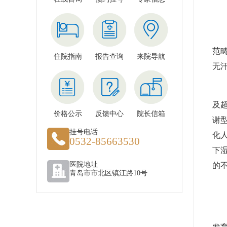
腋
腋
范
住院指南
报告查询
来院导航
无
腋
及
价格公示
反馈中心
院长信箱
谢
挂号电话
化
0532-85663530
下
医院地址
的不
青岛市市北区镇江路10号
腋
腋