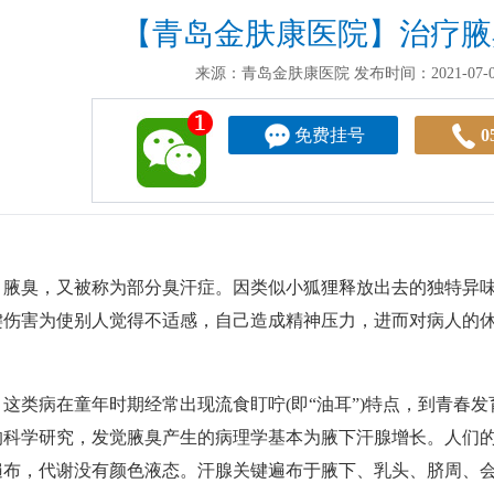
【青岛金肤康医院】治疗腋
来源：青岛金肤康医院
发布时间：2021-07-05
免费挂号
0
臭，又被称为部分臭汗症。因类似小狐狸释放出去的独特异味而而出名
键伤害为使别人觉得不适感，自己造成精神压力，进而对病人的
。
类病在童年时期经常出现流食盯咛(即“油耳”)特点，到青春发
的科学研究，发觉腋臭产生的病理学基本为腋下汗腺增长。人们
遍布，代谢没有颜色液态。汗腺关键遍布于腋下、乳头、脐周、