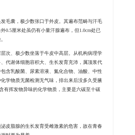
发毛囊，极少数张口于外皮。其遍布范畴与汗毛
.5厘米处虽仍有小量汗腺遍布，但1.0cm处已
缺。
层次、极少数坐落于牛皮中高层。从机构病理学
多、代谢体细胞容积大、生长发育充沛，属顶浆代
中包含乳酸菌、尿素溶液、氮化合物、油酸、中性
种化学物质无菌检测无气味，排出来后没多久受腋
种含有挥发物异味的化学物质，主要是六碳至十碳
。
泌皮脂腺的生长发育受雌激素的危害，故在青春