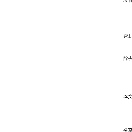
发
腋
因
密
因
除
本
上
分