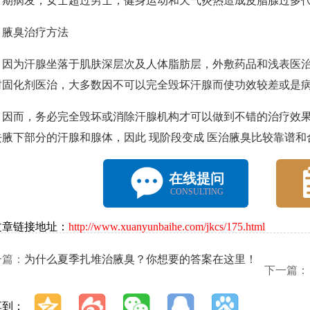
育期病发，女士超过男士，健身运动和天气炎热造成皮脂腺过多
臭治疗方法
为汗腺坐落于肌肤深层次及人体脂肪层，外敷药品和浅表医治
封固化剂医治，大多数因不可以完全毁坏汗腺而使功效较差或是
而，务必完全毁坏或消除汗腺机构才可以做到不错的治疗效果
去腋下部分的汗腺和腺体，因此 现阶段变成 医治腋臭比较靠谱和
在线提问
CONSULTING
文章链接地址：
http://www.xuanyunbaihe.com/jkcs/175.html
一篇：
为什么夏季扎堆治腋臭？你想要的答案在这里！
下一篇：
享到：