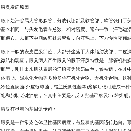
臭发病原因
下处汗腺属大管形腺管，分成代谢部及软管部，软管张口于头
畴基本相同，与头发毛囊在总数、相对密度、遍布一致，汗毛边沿外0
汗腺遍布。以腋下中间皱壁处最聚集，向汗毛上、下方慢慢变稀
下汗腺的表皮层级部位，大部分坐落于人体脂肪浅部，牛皮深
超微结构观查，腋臭病人产生腋臭的腋下汗腺特性是：腺管机构
型腺管，刚排出来肌肤表层的汗腺液为淡奶白色，较粘稠，在其
人体脂肪、碳水化合物等多种多样有机化合物、无机化合物。这
湿冷位置病菌(外皮链球菌，格兰氏阴性菌等)溶解后便可造成一
饱和脂肪碳键油酸，在其中主要是3-反-2-羟基己酸及5α-雄烯酮
臭有显着的基因遗传趋向
臭是一种常染色体显性基因病症，有显着的基因遗传趋向。顶