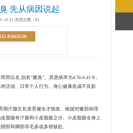
臭 先从病因说起
 16:21
浏览次数：81
532-85663530
,别名“腋臭”。其患病率为4.56-6.41％。
休闲活动、日常个人行为、身心健康造成不良影
育期汗腺生长发育健全才病发。根据对腋部病理
的皮脂腺有汗腺和小皮脂腺之分。小皮脂腺全身上
会阴部和脚部等毛多或多褶皱处。