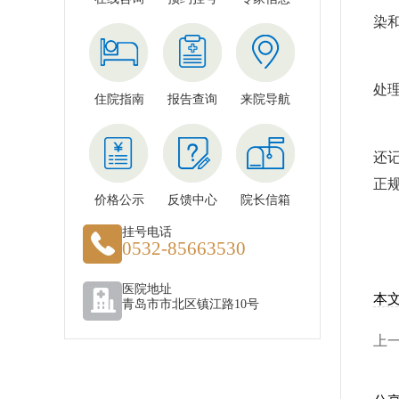
染
挑
处
住院指南
报告查询
来院导航
温
还
正
价格公示
反馈中心
院长信箱
挂号电话
0532-85663530
医院地址
本
青岛市市北区镇江路10号
上