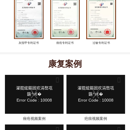
灰指甲专利证书
痤疮专利证书
过敏专利证书
康复案例
This
This
is
is
a
a
modal
modal
鍏
鍏
濯掍綋鏂囦欢涓嶅瓨
濯掍綋鏂囦欢涓嶅瓨
window.
window.
抽
抽
鍦ㄣ€�
鍦ㄣ€�
棴
棴
Error Code : 10008
Error Code : 10008
寮
寮
圭
圭
獥
獥
痤疮视频案例
疤痕视频案例
This
This
is
is