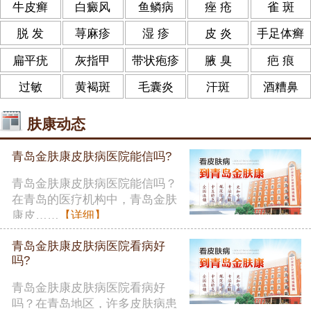
牛皮癣
白癜风
鱼鳞病
痤 疮
雀 斑
脱 发
荨麻疹
湿 疹
皮 炎
手足体癣
扁平疣
灰指甲
带状疱疹
腋 臭
疤 痕
过敏
黄褐斑
毛囊炎
汗斑
酒糟鼻
肤康动态
青岛金肤康皮肤病医院能信吗?
青岛金肤康皮肤病医院能信吗？
在青岛的医疗机构中，青岛金肤
康皮……
【详细】
青岛金肤康皮肤病医院看病好
吗?
青岛金肤康皮肤病医院看病好
吗？在青岛地区，许多皮肤病患