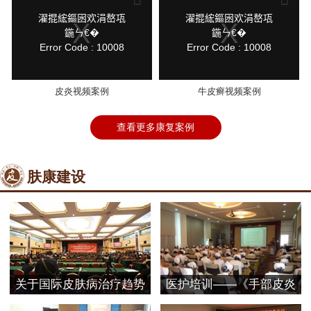
a
a
modal
modal
鍏
鍏
濯掍綋鏂囦欢涓嶅瓨
濯掍綋鏂囦欢涓嶅瓨
window.
window.
抽
抽
鍦ㄣ€�
鍦ㄣ€�
棴
棴
Error Code : 10008
Error Code : 10008
寮
寮
圭
圭
獥
獥
皮炎视频案例
牛皮癣视频案例
查看更多康复案例
肤康建设
关于国际皮肤病治疗趋势
医护培训——《手部皮炎
探
的