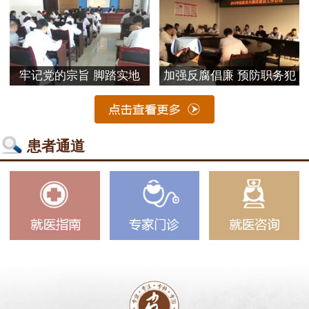
牢记党的宗旨 脚踏实地
加强反腐倡廉 预防职务犯
患者通道