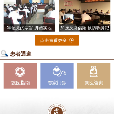
牢记党的宗旨 脚踏实地
加强反腐倡廉 预防职务犯
患者通道