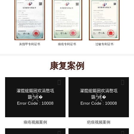
灰指甲专利证书
痤疮专利证书
过敏专利证书
康复案例
This
This
is
is
a
a
modal
modal
鍏
鍏
濯掍綋鏂囦欢涓嶅瓨
濯掍綋鏂囦欢涓嶅瓨
window.
window.
抽
抽
鍦ㄣ€�
鍦ㄣ€�
棴
棴
Error Code : 10008
Error Code : 10008
寮
寮
圭
圭
獥
獥
痤疮视频案例
疤痕视频案例
This
This
is
is