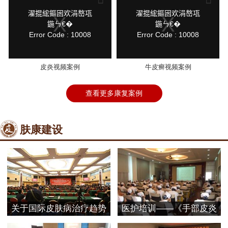
a
a
modal
modal
鍏
鍏
濯掍綋鏂囦欢涓嶅瓨
濯掍綋鏂囦欢涓嶅瓨
window.
window.
抽
抽
鍦ㄣ€�
鍦ㄣ€�
棴
棴
Error Code : 10008
Error Code : 10008
寮
寮
圭
圭
獥
獥
皮炎视频案例
牛皮癣视频案例
查看更多康复案例
肤康建设
关于国际皮肤病治疗趋势
医护培训——《手部皮炎
探
的