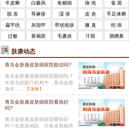
牛皮癣
白癜风
鱼鳞病
痤 疮
雀 斑
脱 发
荨麻疹
湿 疹
皮 炎
手足体癣
扁平疣
灰指甲
带状疱疹
腋 臭
疤 痕
过敏
黄褐斑
毛囊炎
汗斑
酒糟鼻
肤康动态
青岛金肤康皮肤病医院能信吗?
青岛金肤康皮肤病医院能信吗？
在青岛的医疗机构中，青岛金肤
康皮……
【详细】
青岛金肤康皮肤病医院看病好
吗?
青岛金肤康皮肤病医院看病好
吗？在青岛地区，许多皮肤病患