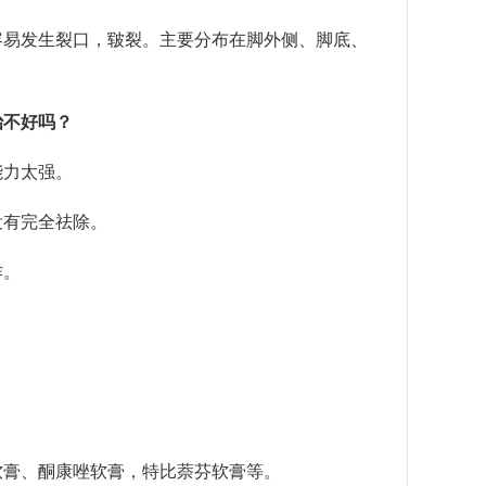
易发生裂口，皲裂。主要分布在脚外侧、脚底、
治不好吗？
力太强。
有完全祛除。
作。
膏、酮康唑软膏，特比萘芬软膏等。