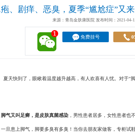
水疱、剧痒、恶臭，夏季“尴尬症”又
来源：青岛金肤康医院
发布时间：2021-04-12
免费挂号
0
天快到了，眼瞅着温度越升越高，有人欢喜有人忧。对于“脚臭
。
脚气又叫足癣，是皮肤真菌感染
，男性患者居多，女性患者也
旦患上脚气，脚要多臭有多臭！当你去朋友家做客，专柜试鞋