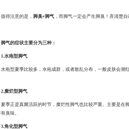
。
得注意的是，
脚臭≠脚气
，而脚气一定会产生脚臭！弄清楚自
脚气的症状主要分为三种：
1.水疱型脚气
疱型夏季比较多，水疱成群，或者散乱分布，一般皮肤会潮红
。
2.糜烂型脚气
季正是真菌活跃的时节，糜烂性脚气也比较严重。主要是在脚
伴有臭味。
3.角化型脚气