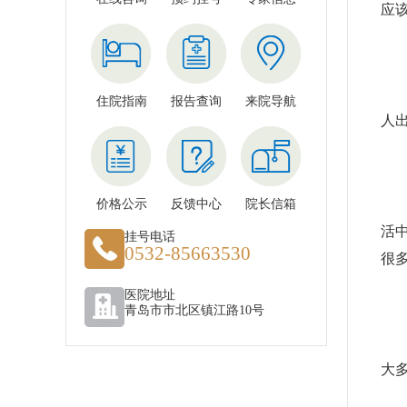
应
2
对
住院指南
报告查询
来院导航
人
3
如
价格公示
反馈中心
院长信箱
活
挂号电话
0532-85663530
很
医院地址
4
青岛市市北区镇江路10号
脸
大