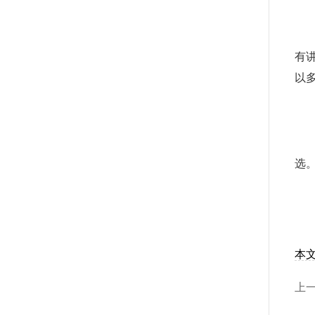
5
皮
有
以
6
缺
选
本
上