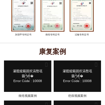
灰指甲专利证书
痤疮专利证书
过敏专利证书
康复案例
This
This
is
is
a
a
modal
modal
鍏
鍏
濯掍綋鏂囦欢涓嶅瓨
濯掍綋鏂囦欢涓嶅瓨
window.
window.
抽
抽
鍦ㄣ€�
鍦ㄣ€�
棴
棴
Error Code : 10008
Error Code : 10008
寮
寮
圭
圭
獥
獥
痤疮视频案例
疤痕视频案例
This
This
is
is