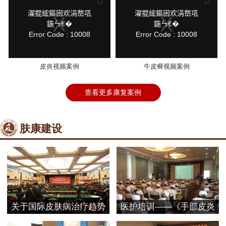
a
a
modal
modal
鍏
鍏
濯掍綋鏂囦欢涓嶅瓨
濯掍綋鏂囦欢涓嶅瓨
window.
window.
抽
抽
鍦ㄣ€�
鍦ㄣ€�
棴
棴
Error Code : 10008
Error Code : 10008
寮
寮
圭
圭
獥
獥
皮炎视频案例
牛皮癣视频案例
查看更多康复案例
肤康建设
关于国际皮肤病治疗趋势
医护培训——《手部皮炎
探
的