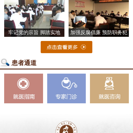
牢记党的宗旨 脚踏实地
加强反腐倡廉 预防职务犯
患者通道