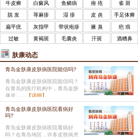
牛皮癣
白癜风
鱼鳞病
痤 疮
雀 斑
脱 发
荨麻疹
湿 疹
皮 炎
手足体癣
扁平疣
灰指甲
带状疱疹
腋 臭
疤 痕
过敏
黄褐斑
毛囊炎
汗斑
酒糟鼻
肤康动态
青岛金肤康皮肤病医院能信吗?
青岛金肤康皮肤病医院能信吗？
在青岛的医疗机构中，青岛金肤
康皮……
【详细】
青岛金肤康皮肤病医院看病好
吗?
青岛金肤康皮肤病医院看病好
吗？在青岛地区，许多皮肤病患