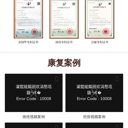
灰指甲专利证书
痤疮专利证书
过敏专利证书
康复案例
This
This
is
is
a
a
modal
modal
鍏
鍏
濯掍綋鏂囦欢涓嶅瓨
濯掍綋鏂囦欢涓嶅瓨
window.
window.
抽
抽
鍦ㄣ€�
鍦ㄣ€�
棴
棴
Error Code : 10008
Error Code : 10008
寮
寮
圭
圭
獥
獥
痤疮视频案例
疤痕视频案例
This
This
is
is