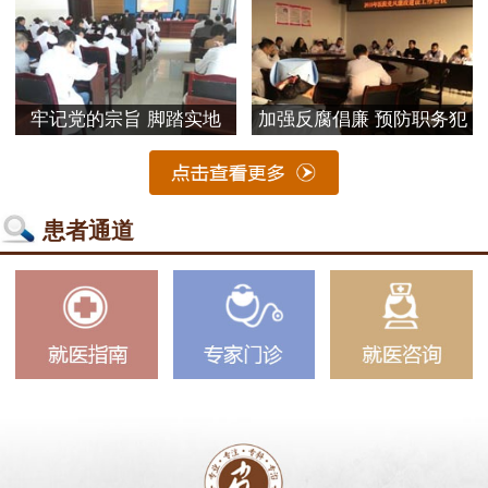
牢记党的宗旨 脚踏实地
加强反腐倡廉 预防职务犯
患者通道