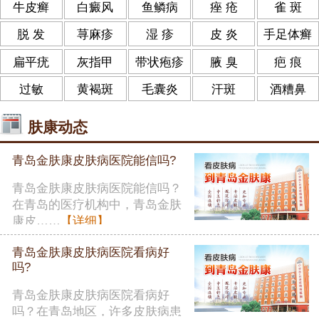
牛皮癣
白癜风
鱼鳞病
痤 疮
雀 斑
脱 发
荨麻疹
湿 疹
皮 炎
手足体癣
扁平疣
灰指甲
带状疱疹
腋 臭
疤 痕
过敏
黄褐斑
毛囊炎
汗斑
酒糟鼻
肤康动态
青岛金肤康皮肤病医院能信吗?
青岛金肤康皮肤病医院能信吗？
在青岛的医疗机构中，青岛金肤
康皮……
【详细】
青岛金肤康皮肤病医院看病好
吗?
青岛金肤康皮肤病医院看病好
吗？在青岛地区，许多皮肤病患