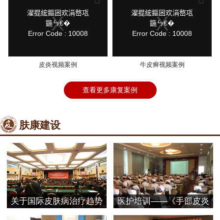
a
a
modal
modal
鍏
鍏
濯掍綋鏂囦欢涓嶅瓨
濯掍綋鏂囦欢涓嶅瓨
window.
window.
抽
抽
鍦ㄣ€�
鍦ㄣ€�
棴
棴
Error Code : 10008
Error Code : 10008
寮
寮
圭
圭
獥
獥
皮炎视频案例
牛皮癣视频案例
查看更多康复案例
肤康建设
关于国际皮肤病治疗趋势
医护培训——《手部皮炎
探
的