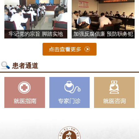
牢记党的宗旨 脚踏实地
加强反腐倡廉 预防职务犯
患者通道