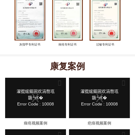
灰指甲专利证书
痤疮专利证书
过敏专利证书
康复案例
This
This
is
is
a
a
modal
modal
鍏
鍏
濯掍綋鏂囦欢涓嶅瓨
濯掍綋鏂囦欢涓嶅瓨
window.
window.
抽
抽
鍦ㄣ€�
鍦ㄣ€�
棴
棴
Error Code : 10008
Error Code : 10008
寮
寮
圭
圭
獥
獥
痤疮视频案例
疤痕视频案例
This
This
is
is