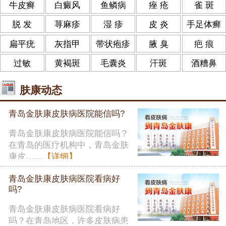
牛皮癣
白癜风
鱼鳞病
痤 疮
雀 斑
脱 发
荨麻疹
湿 疹
皮 炎
手足体癣
扁平疣
灰指甲
带状疱疹
腋 臭
疤 痕
过敏
黄褐斑
毛囊炎
汗斑
酒糟鼻
肤康动态
青岛金肤康皮肤病医院能信吗?
青岛金肤康皮肤病医院能信吗？
在青岛的医疗机构中，青岛金肤
康皮……
【详细】
青岛金肤康皮肤病医院看病好
吗?
青岛金肤康皮肤病医院看病好
吗？在青岛地区，许多皮肤病患