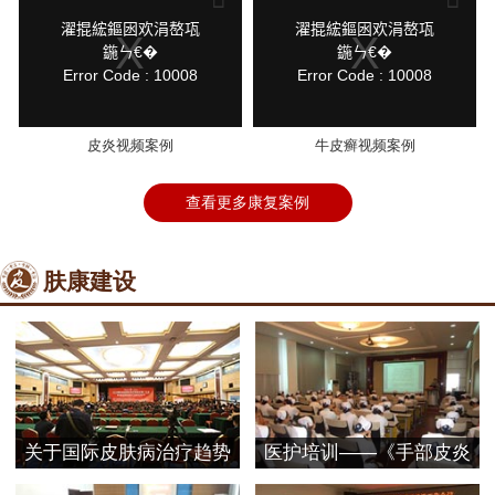
a
a
modal
modal
鍏
鍏
濯掍綋鏂囦欢涓嶅瓨
濯掍綋鏂囦欢涓嶅瓨
window.
window.
抽
抽
鍦ㄣ€�
鍦ㄣ€�
棴
棴
Error Code : 10008
Error Code : 10008
寮
寮
圭
圭
獥
獥
皮炎视频案例
牛皮癣视频案例
查看更多康复案例
肤康建设
关于国际皮肤病治疗趋势
医护培训——《手部皮炎
探
的