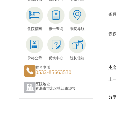
就
条
青
住院指南
报告查询
来院导航
仅
价格公示
反馈中心
院长信箱
本
挂号电话
0532-85663530
上
医院地址
青岛市市北区镇江路10号
分