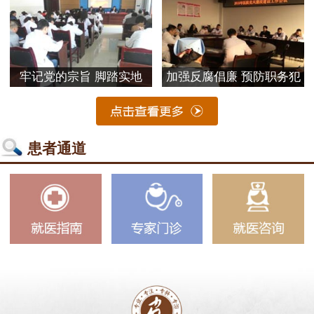
牢记党的宗旨 脚踏实地
加强反腐倡廉 预防职务犯
患者通道