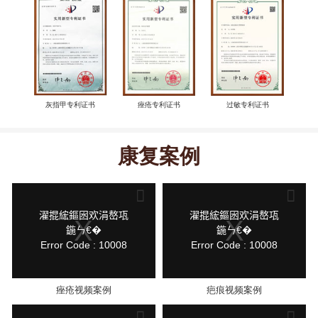
灰指甲专利证书
痤疮专利证书
过敏专利证书
康复案例
This
This
is
is
a
a
modal
modal
鍏
鍏
濯掍綋鏂囦欢涓嶅瓨
濯掍綋鏂囦欢涓嶅瓨
window.
window.
抽
抽
鍦ㄣ€�
鍦ㄣ€�
棴
棴
Error Code : 10008
Error Code : 10008
寮
寮
圭
圭
獥
獥
痤疮视频案例
疤痕视频案例
This
This
is
is