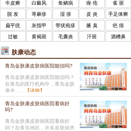
牛皮癣
白癜风
鱼鳞病
痤 疮
雀 斑
脱 发
荨麻疹
湿 疹
皮 炎
手足体癣
扁平疣
灰指甲
带状疱疹
腋 臭
疤 痕
过敏
黄褐斑
毛囊炎
汗斑
酒糟鼻
肤康动态
青岛金肤康皮肤病医院能信吗?
青岛金肤康皮肤病医院能信吗？
在青岛的医疗机构中，青岛金肤
康皮……
【详细】
青岛金肤康皮肤病医院看病好
吗?
青岛金肤康皮肤病医院看病好
吗？在青岛地区，许多皮肤病患