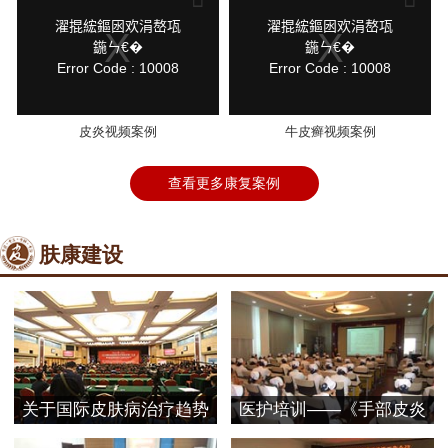
a
a
modal
modal
鍏
鍏
濯掍綋鏂囦欢涓嶅瓨
濯掍綋鏂囦欢涓嶅瓨
window.
window.
抽
抽
鍦ㄣ€�
鍦ㄣ€�
棴
棴
Error Code : 10008
Error Code : 10008
寮
寮
圭
圭
獥
獥
皮炎视频案例
牛皮癣视频案例
查看更多康复案例
肤康建设
关于国际皮肤病治疗趋势
医护培训——《手部皮炎
探
的