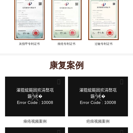
灰指甲专利证书
痤疮专利证书
过敏专利证书
康复案例
This
This
is
is
a
a
modal
modal
鍏
鍏
濯掍綋鏂囦欢涓嶅瓨
濯掍綋鏂囦欢涓嶅瓨
window.
window.
抽
抽
鍦ㄣ€�
鍦ㄣ€�
棴
棴
Error Code : 10008
Error Code : 10008
寮
寮
圭
圭
獥
獥
痤疮视频案例
疤痕视频案例
This
This
is
is