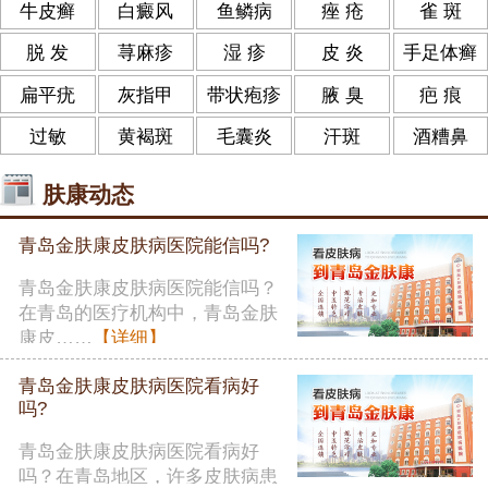
牛皮癣
白癜风
鱼鳞病
痤 疮
雀 斑
脱 发
荨麻疹
湿 疹
皮 炎
手足体癣
扁平疣
灰指甲
带状疱疹
腋 臭
疤 痕
过敏
黄褐斑
毛囊炎
汗斑
酒糟鼻
肤康动态
青岛金肤康皮肤病医院能信吗?
青岛金肤康皮肤病医院能信吗？
在青岛的医疗机构中，青岛金肤
康皮……
【详细】
青岛金肤康皮肤病医院看病好
吗?
青岛金肤康皮肤病医院看病好
吗？在青岛地区，许多皮肤病患