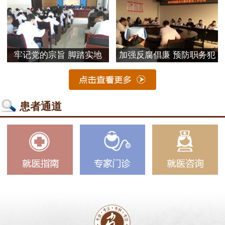
牢记党的宗旨 脚踏实地
加强反腐倡廉 预防职务犯
患者通道