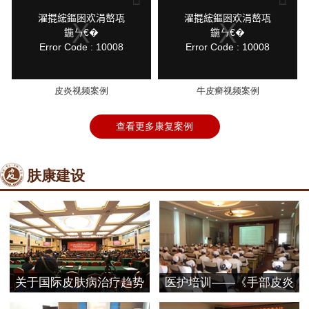
a
a
modal
modal
鍏
鍏
濯掍綋鏂囦欢涓嶅瓨
濯掍綋鏂囦欢涓嶅瓨
window.
window.
抽
抽
鍦ㄣ€�
鍦ㄣ€�
棴
棴
Error Code : 10008
Error Code : 10008
寮
寮
圭
圭
獥
獥
皮炎视频案例
牛皮癣视频案例
查看更多康复案例
肤康建设
关于国际皮肤病治疗趋势
医护培训——《手部皮炎
探
的